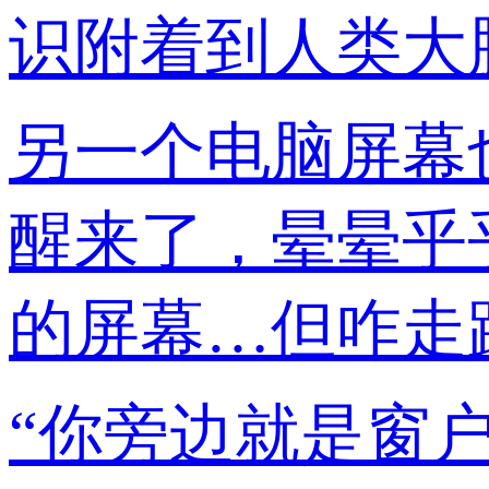
识附着到人类大
另一个电脑屏幕
醒来了，晕晕乎
的屏幕…但咋走
“你旁边就是窗