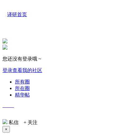
译研首页
您还没有登录哦 ~
登录查看我的社区
所有圈
所在圈
精华帖
Selina
私信
+ 关注
×