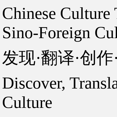
Chinese Culture 
Sino-Foreign Cul
发现·翻译·创
Discover, Transl
Culture