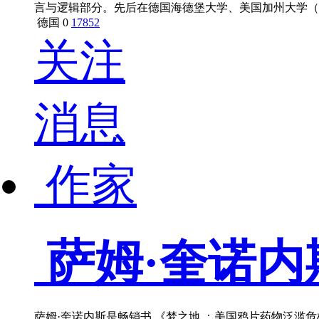
言与逻辑部分。先后在德国海德堡大学、美国加州大学（
究》、《中国古典语法研究》、《中国传统语言与逻辑》
德国
0
17852
关注
消息
作家
萨姆·奎诺内
萨姆·奎诺内斯是畅销书 《梦之地 ：美国鸦片药物泛滥危机的真实故事》（Dr