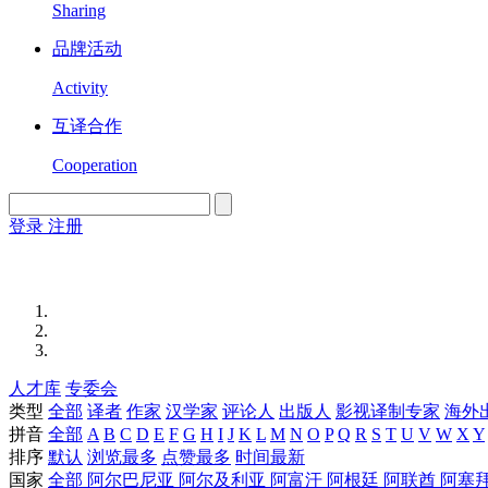
Sharing
品牌活动
Activity
互译合作
Cooperation
登录
注册
English
Version
人才库
专委会
类型
全部
译者
作家
汉学家
评论人
出版人
影视译制专家
海外
拼音
全部
A
B
C
D
E
F
G
H
I
J
K
L
M
N
O
P
Q
R
S
T
U
V
W
X
Y
排序
默认
浏览最多
点赞最多
时间最新
国家
全部
阿尔巴尼亚
阿尔及利亚
阿富汗
阿根廷
阿联酋
阿塞