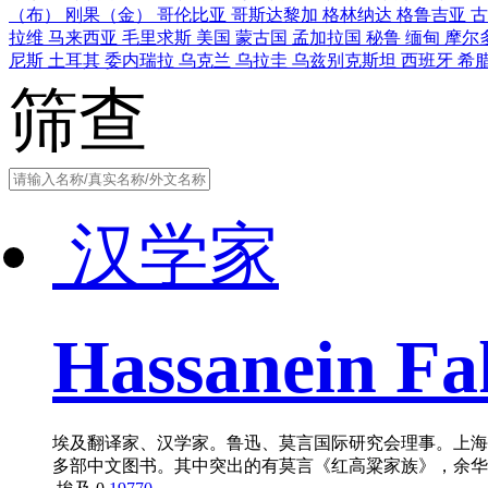
（布）
刚果（金）
哥伦比亚
哥斯达黎加
格林纳达
格鲁吉亚
拉维
马来西亚
毛里求斯
美国
蒙古国
孟加拉国
秘鲁
缅甸
摩尔
尼斯
土耳其
委内瑞拉
乌克兰
乌拉圭
乌兹别克斯坦
西班牙
希
筛查
汉学家
Hassanein F
埃及翻译家、汉学家。鲁迅、莫言国际研究会理事。上海
多部中文图书。其中突出的有莫言《红高粱家族》，余华