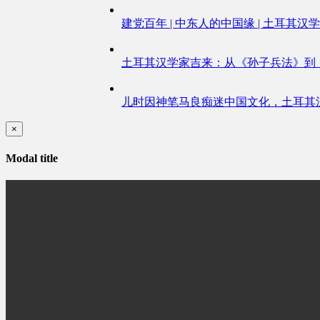
建党百年 | 中东人的中国缘 | 土耳
土耳其汉学家吉来：从《孙子兵法》到《
儿时因神笔马良痴迷中国文化，土耳其
×
Modal title