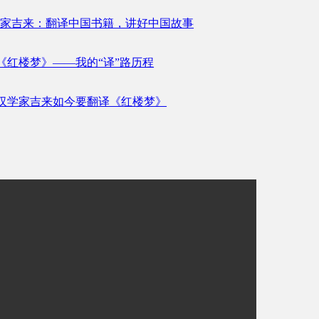
其汉学家吉来：翻译中国书籍，讲好中国故事
红楼梦》——我的“译”路历程
汉学家吉来如今要翻译《红楼梦》