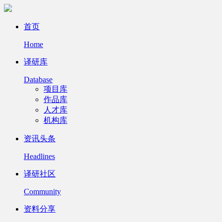
首页
Home
译研库
Database
项目库
作品库
人才库
机构库
资讯头条
Headlines
译研社区
Community
资料分享