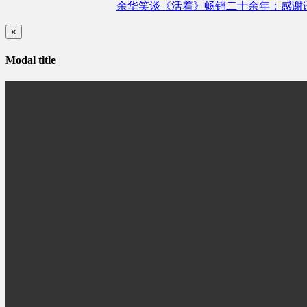
余华笑谈《活着》畅销二十余年：感谢
×
Modal title