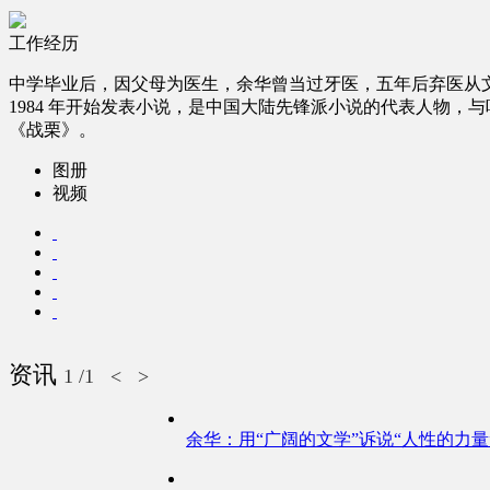
工作经历
中学毕业后，因父母为医生，余华曾当过牙医，五年后弃医从
1984 年开始发表小说，是中国大陆先锋派小说的代表人物
《战栗》。
图册
视频
资讯
1
/1
<
>
余华：用“广阔的文学”诉说“人性的力量