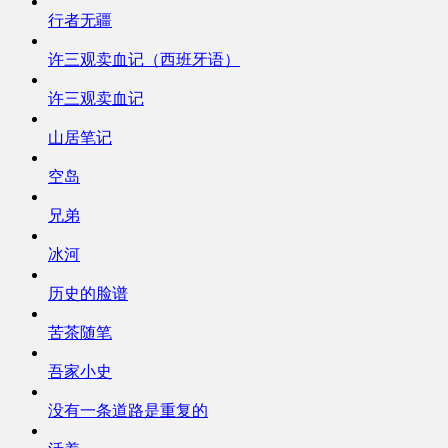
行者无疆
许三观卖血记（西班牙语）
许三观卖血记
山居笔记
空岛
兄弟
冰河
历史的脸谱
苦茶随笔
吾家小史
没有一条道路是重复的