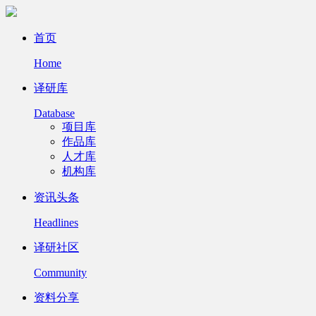
首页
Home
译研库
Database
项目库
作品库
人才库
机构库
资讯头条
Headlines
译研社区
Community
资料分享