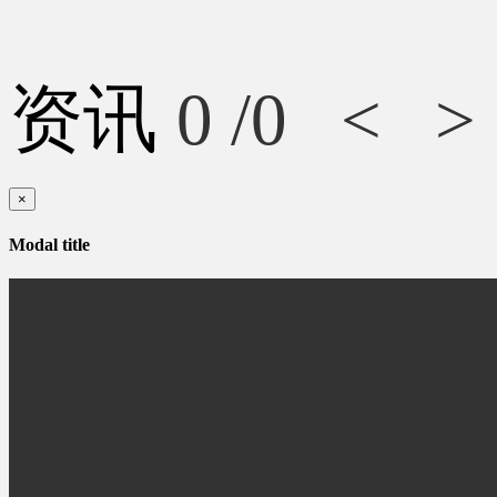
资讯
0
/0
<
>
×
Modal title