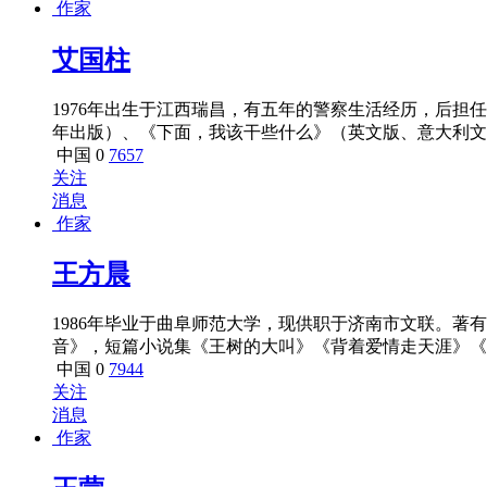
作家
艾国柱
1976年出生于江西瑞昌，有五年的警察生活经历，后担任
年出版）、《下面，我该干些什么》（英文版、意大利文
在哪里》、《情史失踪者》，随笔集《寡人》、《阳光猛
中国
0
7657
学》中国年度青年作家奖、华语文学传媒大奖最具潜力新
关注
消息
作家
王方晨
1986年毕业于曲阜师范大学，现供职于济南市文联。
音》，短篇小说集《王树的大叫》《背着爱情走天涯》《
火》获全国公安文学奖、《王树的大叫》获首届齐鲁文学
中国
0
7944
关注
消息
作家