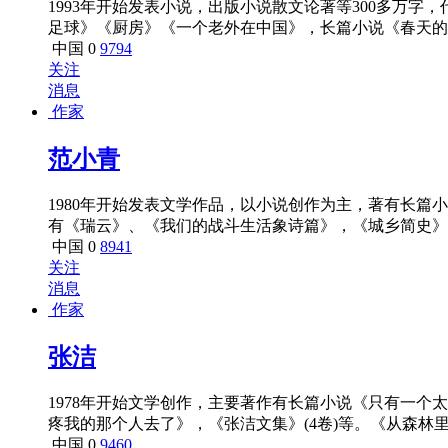
1993年开始发表小说，出版小说散文论著等300多万
足球》《厨房》《一个老外在中国》，长篇小说《春天的
女》（由北京人民艺术剧院2006年上演）。部分作品被翻
中国
0
9794
8），多次获得《小说月报》大众评选“百花奖”，《中
关注
消息
作家
范小青
1980年开始发表文学作品，以小说创作为主，著有长
有《瑞云》、《我们的战斗生活象诗篇》，《城乡简史》等
另有作品获江苏省第二届文艺大奖、紫金山文学奖。
中国
0
8941
关注
消息
作家
张洁
1978年开始文学创作，主要著作有长篇小说《只有一
疼我的那个人去了》，《张洁文集》(4卷)等。《从森林
文学奖，长篇小说《无字》获第六届茅盾文学奖。获意大利
中国
0
9460