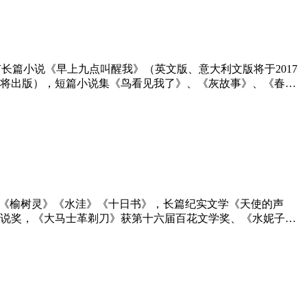
版有长篇小说《早上九点叫醒我》（英文版、意大利文版将于2017
将出版），短篇小说集《鸟看见我了》、《灰故事》、《春天
》、《十月》及《GRANTA》等文学杂志。曾获《人民文
、《榆树灵》《水洼》《十日书》，长篇纪实文学《天使的声
说奖，《大马士革剃刀》获第十六届百花文学奖、《水妮子的