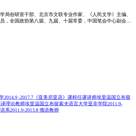
文学局创研室干部、北京市文联专业作家、《人民文学》主编、
员，全国政协第八届、九届、十届常委，中国笔会中心副会
。1955年发表处女作《小豆儿》，1956年短篇小说《组织部
2014.9 -2017.7《亚美尼亚语》课程任课讲师埃里温国立布留
口译笔译理论教师埃里温国立布留索夫语言大学亚非学院2011.9-
11.9-2013.8 俄语教师