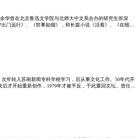
余华曾在北京鲁迅文学院与北师大中文系合办的研究生班深
八岁出门远行》、《世事如烟》，和长篇小说《活着》、《在细雨
学院，次年转入苏南新闻专科学校学习，后从事文化工作。50年代开
结束后才开始重新创作，1979年才被平反，于此重回文坛。曾任中
斗户”主》《陈奂生上城》是其有代表性的名篇，《李顺大造