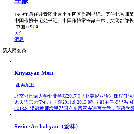
王蒙
1949年后任共青团北京市东四区委副书记。历任北京
中国作协书记处书记、中国作协常务副主席，文化部部长
长、中国少数民族文化基金会会长、中国国际交流协会副会长
中国
0
9730
新来的青年人》在《人民文学》第9期发表，旋即引起轩然
关注
消息
新入网会员
Knyazyan Meri
亚美尼亚
北京外国语大学亚非学院2017.9《亚美尼亚语》课程任课副教
索夫语言大学孔子学院2011.9-2013.8教学部主任埃里温
2013.8 汉语教师埃里温国立布留索夫语言大学，英语学院201
Serine Arshakyan（爱林）