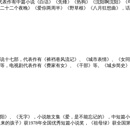
字，代表作有中篇小说《白话》《先锋》《热狗》《沈阳啊沈阳》
二十二个夜晚》《爱你两周半》《野草根》《八月狂想曲》，话
译成英、德、法、俄、日语。先后获得过首届冯牧文学奖（2000
国作家》、《人民文学》、《小说选刊》等评选的优秀
篇小说十七部，代表作有《裤裆巷风流记》、《城市表情》、《女
，电视剧代表作有《费家有女》、《干部》等。《城乡简史》获第
个太阳》、《无字》，小说散文集《爱，是不能忘记的》，中短篇
里来的孩子》获1978年全国优秀短篇小说奖，《祖母绿》获全
1989年度“玛拉帕尔帝”国际文学奖。1992年被选为美国文