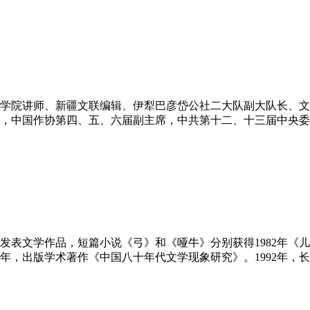
”纪录。部分作品译有英、法、德、丹麦、挪威、瑞典
师范学院讲师、新疆文联编辑、伊犁巴彦岱公社二大队副大队长、
，中国作协第四、五、六届副主席，中共第十二、十三届中央委
等职。1953年开始创作长篇小说《青春万岁》（1979年出版）
大波。1958年被错划为“右派”，下放北京门头沟劳
开始发表文学作品，短篇小说《弓》和《哑牛》分别获得1982年《
年，出版学术著作《中国八十年代文学现象研究》。1992年，
次年获第四届国家图书奖。1999年长篇小说《红瓦》获第四届
年，电影《草房子》获得第十四届德黑兰国