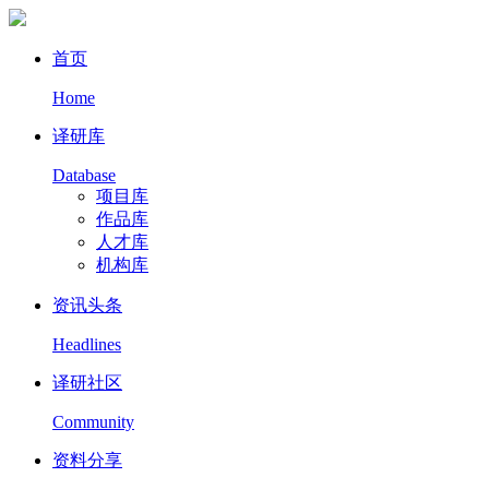
首页
Home
译研库
Database
项目库
作品库
人才库
机构库
资讯头条
Headlines
译研社区
Community
资料分享