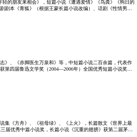
《年轻的朋友来相会》，短篇小说《遭遇爱情》《鸟粪》《狗日的
剧剧本《青狐》（根据王蒙长篇小说改编）、话剧《性情男
），第九届庄重文文学奖（2003），首届女性文学成就奖（199
同志》、《赤脚医生万泉和》等，中短篇小说二百余篇，代表作
四届鲁迅文学奖（2004—2006年）全国优秀短篇小说奖，
小说集《方舟》、《祖母绿》、《上火》，长篇散文《世界上最
国第三届优秀中篇小说奖，长篇小说《沉重的翅膀》获第二届茅盾
学艺术院荣誉院士。是迄今为止全国唯一获得短篇、中篇、长篇小