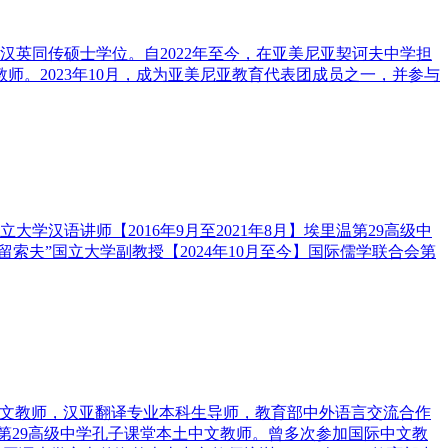
攻读汉英同传硕士学位。自2022年至今，在亚美尼亚契诃夫中学担
师。2023年10月，成为亚美尼亚教育代表团成员之一，并参与
温国立大学汉语讲师【2016年9月至2021年8月】埃里温第29高级中
布留索夫”国立大学副教授【2024年10月至今】国际儒学联合会第
土中文教师，汉亚翻译专业本科生导师，教育部中外语言交流合作
第29高级中学孔子课堂本土中文教师。曾多次参加国际中文教