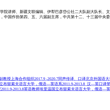
师范学院讲师、新疆文联编辑、伊犁巴彦岱公社二大队副大队长、
，中国作协第四、五、六届副主席，中共第十二、十三届中央委
等职。1953年开始创作长篇小说《青春万岁》（1979年出版）
大波。1958年被错划为“右派”，下放北京门头沟劳
授上海合作组织2017.9 -2020.7同声传译、口译北京外国语大学
国立布留索夫语言大学，俄语—英语系2011.9-2013.8 汉—英
1.9-2013.8英语教师埃里温国立布留索夫语言大学，俄语—英语系20