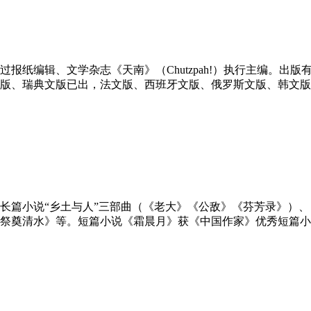
过报纸编辑、文学杂志《天南》（Chutzpah!）执行主编。出
版、瑞典文版已出，法文版、西班牙文版、俄罗斯文版、韩文版
烈，万物显形》。作品曾发表于《人民文学》、《收获》、《当代
人奖、蒲松龄短篇小说奖。被选为《人民文学》“未来大
著有长篇小说“乡土与人”三部曲（《老大》《公敌》《芬芳录》）
祭奠清水》等。短篇小说《霜晨月》获《中国作家》优秀短篇小
奖。曾获得山东省省优秀图书奖、山东省文化艺术奖等。