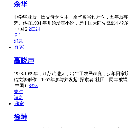
余华
中学毕业后，因父母为医生，余华曾当过牙医，五年后弃
造。他在1984 年开始发表小说，是中国大陆先锋派
中呼喊》及《战栗》。
中国
2
26324
关注
消息
作家
高晓声
1928-1999年，江苏武进人，出生于农民家庭，少年因
始文学创作；1957年参与并发起“探索者”社团，同年被
国作协理事、江苏作协副主席。高晓声的文学创作以短篇
中国
0
8328
屋》《陈奂生上城》也分别获得1979、1980年全国优秀
关注
消息
作家
徐坤