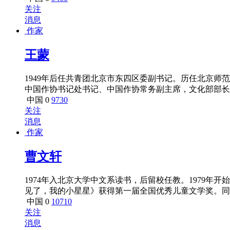
说三项国家奖的作家，并创全国优秀短篇小说奖“三连冠
关注
消息
作家
王蒙
1949年后任共青团北京市东四区委副书记。历任北京
中国作协书记处书记、中国作协常务副主席，文化部部长
长、中国少数民族文化基金会会长、中国国际交流协会副会长
中国
0
9730
新来的青年人》在《人民文学》第9期发表，旋即引起轩然
关注
消息
作家
曹文轩
1974年入北京大学中文系读书，后留校任教。1979年
见了，我的小星星》获得第一届全国优秀儿童文学奖。同
998年，长篇小说《草房子》获第九届冰心文学奖大奖，
中国
0
10710
秀编剧奖、第十九届中国电影金鸡奖最佳剧本奖。2000
关注
消息