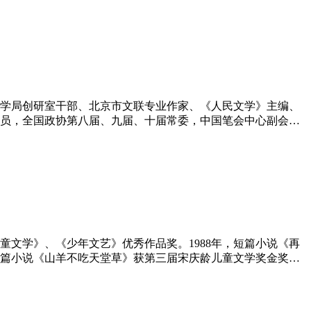
文学局创研室干部、北京市文联专业作家、《人民文学》主编、
员，全国政协第八届、九届、十届常委，中国笔会中心副会
。1955年发表处女作《小豆儿》，1956年短篇小说《组织部
儿童文学》、《少年文艺》优秀作品奖。1988年，短篇小说《再
长篇小说《山羊不吃天堂草》获第三届宋庆龄儿童文学奖金奖。1
国家图书奖。同年改编电影《草房子》获第八届中国电影童牛奖优