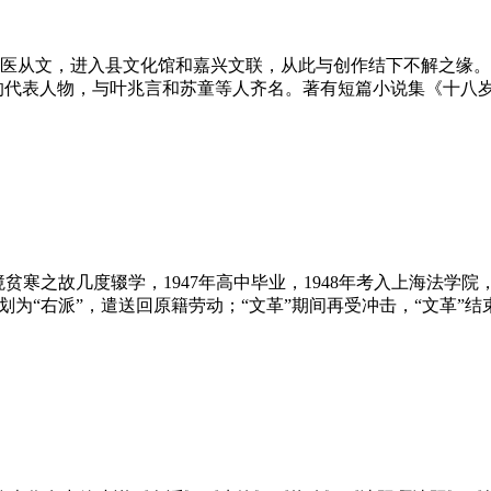
医从文，进入县文化馆和嘉兴文联，从此与创作结下不解之缘。
小说的代表人物，与叶兆言和苏童等人齐名。著有短篇小说集《十
家境贫寒之故几度辍学，1947年高中毕业，1948年考入上海法
错划为“右派”，遣送回原籍劳动；“文革”期间再受冲击，“文革”
小说为主，也有长篇小说的尝试。其中，《李顺大造屋》《“漏
短篇小说奖。90年代，高晓