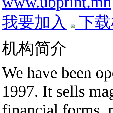
www.ubprint.mn
我要加入
下载
机构简介
We have been oper
1997. It sells ma
financial forms, 