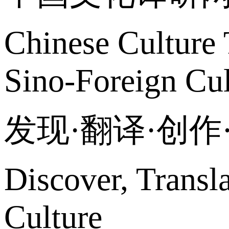
Chinese Culture 
Sino-Foreign Cul
发现·翻译·创
Discover, Transl
Culture