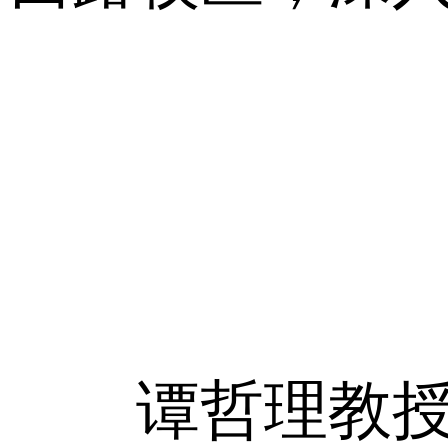
谭哲理教授参