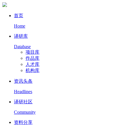
首页
Home
译研库
Database
项目库
作品库
人才库
机构库
资讯头条
Headlines
译研社区
Community
资料分享