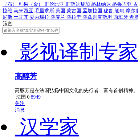
（布）
刚果（金）
哥伦比亚
哥斯达黎加
格林纳达
格鲁吉亚
拉维
马来西亚
毛里求斯
美国
蒙古国
孟加拉国
秘鲁
缅甸
摩尔
尼斯
土耳其
委内瑞拉
乌克兰
乌拉圭
乌兹别克斯坦
西班牙
希
筛查
影视译制专家
高醇芳
高醇芳是在法国弘扬中国文化的先行者，富有首创精神。2
法国
0
8949
关注
消息
汉学家