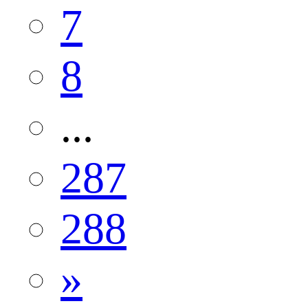
7
8
...
287
288
»