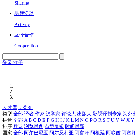
Sharing
品牌活动
Activity
互译合作
Cooperation
登录
注册
English
Version
人才库
专委会
类型
全部
译者
作家
汉学家
评论人
出版人
影视译制专家
海外
拼音
全部
A
B
C
D
E
F
G
H
I
J
K
L
M
N
O
P
Q
R
S
T
U
V
W
X
Y
排序
默认
浏览最多
点赞最多
时间最新
国家
全部
阿尔巴尼亚
阿尔及利亚
阿富汗
阿根廷
阿联酋
阿塞