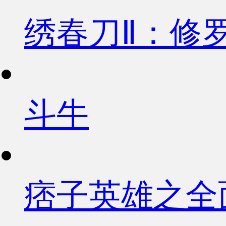
绣春刀Ⅱ：修
斗牛
痞子英雄之全