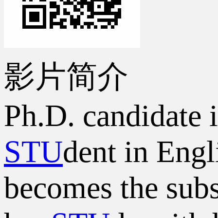
影片简介
Ph.D. candidate 
STU
dent in Eng
becomes the subst