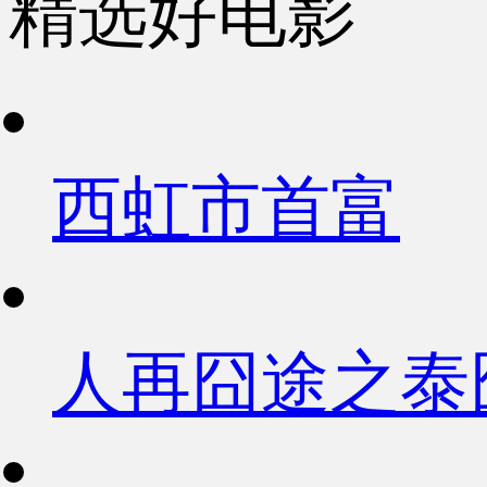
精选好电影
西虹市首富
人再囧途之泰