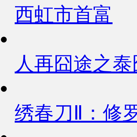
西虹市首富
人再囧途之泰
绣春刀Ⅱ：修