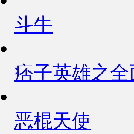
斗牛
痞子英雄之全
恶棍天使