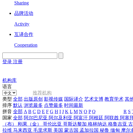
Sharing
品牌活动
Activity
互译合作
Cooperation
登录
注册
English
Version
机构库
语言
推荐机构
类型
全部
出版原创
影视传媒
国际译介
艺术文博
教育学术
其
排序
默认
浏览最多
点赞最多
时间最新
拼音
全部
A
B
C
D
E
F
G
H
I
J
K
L
M
N
O
P
Q
R
S
国家
全部
阿尔巴尼亚
阿尔及利亚
阿富汗
阿根廷
阿联酋
阿塞
（布）
刚果（金）
哥伦比亚
哥斯达黎加
格林纳达
格鲁吉亚
拉维
马来西亚
毛里求斯
美国
蒙古国
孟加拉国
秘鲁
缅甸
摩尔