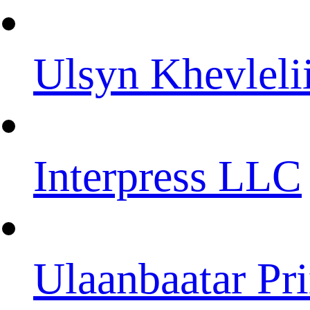
Ulsyn Khevleli
Interpress LLC
Ulaanbaatar Pri