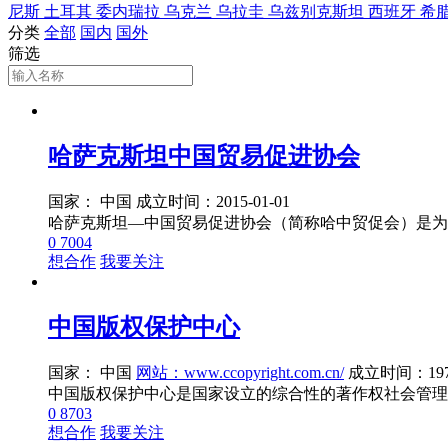
尼斯
土耳其
委内瑞拉
乌克兰
乌拉圭
乌兹别克斯坦
西班牙
希
分类
全部
国内
国外
筛选
哈萨克斯坦中国贸易促进协会
国家： 中国
成立时间：2015-01-01
0
7004
想合作
我要关注
中国版权保护中心
国家： 中国
网站：www.ccopyright.com.cn/
成立时间：1970
0
8703
想合作
我要关注